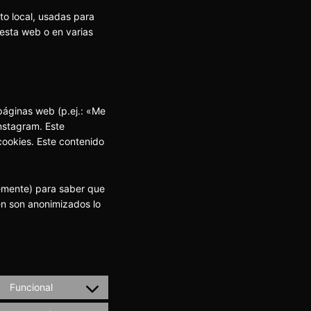
to local, usadas para
 esta web o en varias
áginas web (p.ej.: «Me
Instagram. Este
ookies. Este contenido
temente) para saber que
en son anonimizados lo
Funcional
Consent
to