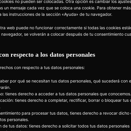
 cookies no pueden ser colocadas. Otra opción es cambiar los ajust
bas un mensaje cada vez que se coloca una cookie. Para obtener más
a las instrucciones de la sección «Ayuda» de tu navegador.
tra web puede no funcionar correctamente si todas las cookies está
u navegador, se volverán a colocar después de tu consentimiento cua
con respecto a los datos personales
erechos con respecto a tus datos personales:
aber por qué se necesitan tus datos personales, qué sucederá con e
varán.
o: tienes derecho a acceder a tus datos personales que conocemos
cación: tienes derecho a completar, rectificar, borrar o bloquear tus
.
sentimiento para procesar tus datos, tienes derecho a revocar dicho
atos personales.
 de tus datos: tienes derecho a solicitar todos tus datos personales 