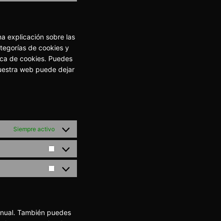
service
to
tiktok
service
varios
a explicación sobre las
tegorías de cookies y
ica de cookies. Puedes
nuestra web puede dejar
Siempre activo
Estadísticas
Marketing
manual. También puedes