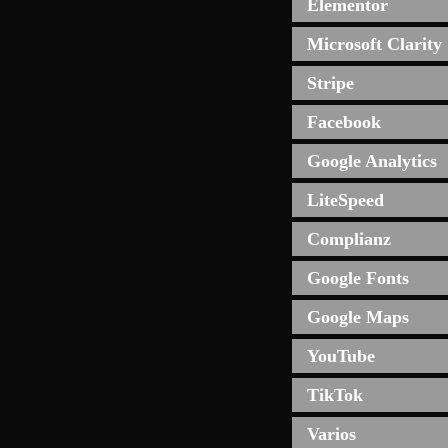
Elementor
Microsoft Clarity
Stripe
Facebook
Google Analytics
LiteSpeed
Complianz
Google Fonts
Google Maps
YouTube
TikTok
Varios