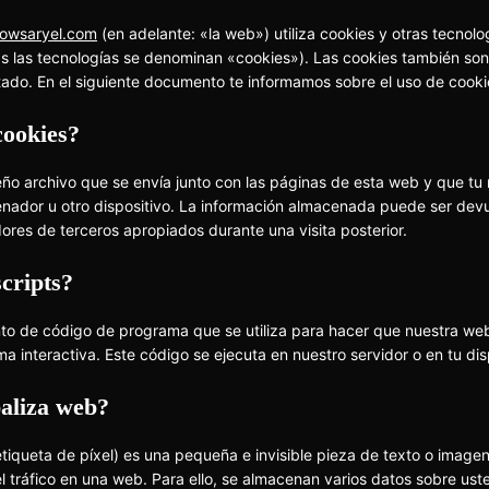
howsaryel.com
(en adelante: «la web») utiliza cookies y otras tecnolo
 las tecnologías se denominan «cookies»). Las cookies también son
tado. En el siguiente documento te informamos sobre el uso de cooki
cookies?
ño archivo que se envía junto con las páginas de esta web y que t
enador u otro dispositivo. La información almacenada puede ser devu
dores de terceros apropiados durante una visita posterior.
scripts?
nto de código de programa que se utiliza para hacer que nuestra we
a interactiva. Este código se ejecuta en nuestro servidor o en tu dis
baliza web?
tiqueta de píxel) es una pequeña e invisible pieza de texto o imag
 el tráfico en una web. Para ello, se almacenan varios datos sobre us