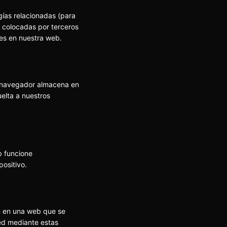
gías relacionadas (para
 colocadas por terceros
es en nuestra web.
u navegador almacena en
elta a nuestros
b funcione
positivo.
en en una web que se
ted mediante estas